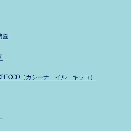
農園
園
IL CHICCO（カシーナ イル キッコ）
ン