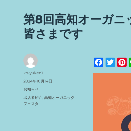
第8回高知オーガニ
皆さまです
F
T
a
w
投
ko-yuken1
c
it
t
稿
投
2024年10月14日
者
稿
e
te
カ
お知らせ
日:
テ
b
r
s
タ
出店者紹介
,
高知オーガニック
ゴ
グ
フェスタ
o
リ
ー
o
k