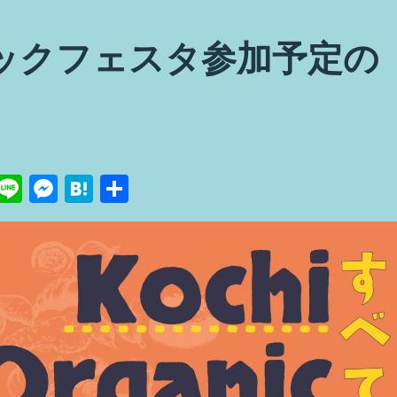
ックフェスタ参加予定の
Pi
Li
M
H
共
n
n
e
at
有
e
e
ss
e
re
e
n
t
n
a
g
er