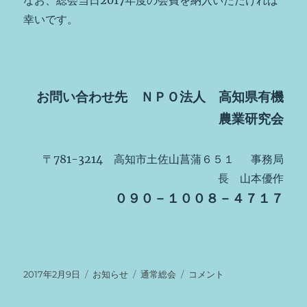
会
幸いです。
（最
終）
無
事
終
了
お問い合わせ先 ＮＰＯ法人 高知県有機
に
農業研究会
〒781-3214 高知市土佐山菖蒲６５１ 事務局
長 山本優作
０９０－１００８－４７１７
投
カ
タ
第
2017年2月9日
お知らせ
通常総会
コメント
稿
テ
グ
11
日:
ゴ
回