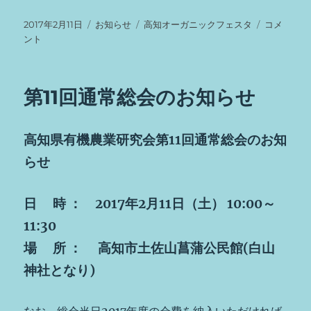
投
カ
タ
第
2017年2月11日
お知らせ
高知オーガニックフェスタ
コメ
稿
テ
グ
１
ント
日:
ゴ
回
リ
高
ー
知
第11回通常総会のお知らせ
オ
ー
ガ
高知県有機農業研究会第11回通常総会のお知
ニ
ッ
らせ
ク
フ
ェ
日 時 ： 2017年2月11日（土） 10:00～
ス
11:30
タ
の
場 所 ： 高知市土佐山菖蒲公民館(白山
実
神社となり)
行
委
員
なお、総会当日2017年度の会費を納入いただければ