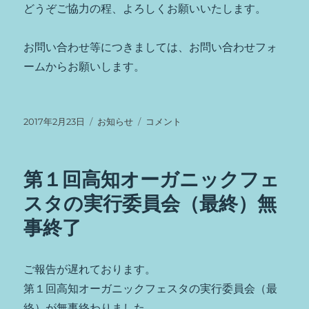
どうぞご協力の程、よろしくお願いいたします。
お問い合わせ等につきましては、お問い合わせフォ
ームからお願いします。
投
カ
有
2017年2月23日
お知らせ
コメント
稿
テ
機
日:
ゴ
栽
リ
培
第１回高知オーガニックフェ
ー
学
習
スタの実行委員会（最終）無
シ
事終了
ス
テ
ム
参
ご報告が遅れております。
加
第１回高知オーガニックフェスタの実行委員会（最
の
終）が無事終わりました。
ご