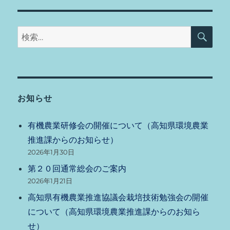
リ
通
ー
常
総
検
検
索
会
索:
の
お
知
ら
せ
お知らせ
に
有機農業研修会の開催について（高知県環境農業
推進課からのお知らせ）
2026年1月30日
第２０回通常総会のご案内
2026年1月21日
高知県有機農業推進協議会栽培技術勉強会の開催
について（高知県環境農業推進課からのお知ら
せ）