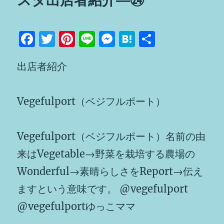
スタ出店者紹介―㉔
F
T
Pi
Li
M
H
共
a
w
n
n
e
at
有
出店者紹介
c
it
te
e
ss
e
e
te
re
e
n
b
r
st
n
a
Vegefulport（ベジフルポート）
o
g
o
er
Vegefulport（ベジフルポート）名前の由
k
来はVegetable→野菜を栽培する農場の
Wonderful→素晴らしさをReport→伝え
ますという意味です。 @vegefulport
@vegefulportゆっこママ