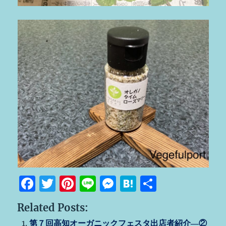
F
T
Pi
Li
M
H
共
a
w
n
n
e
at
有
Related Posts:
c
it
te
e
ss
e
第７回高知オーガニックフェスタ出店者紹介―②