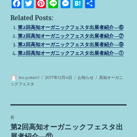
F
T
Pi
Li
M
H
共
a
w
n
n
e
at
有
Related Posts:
c
it
te
e
ss
e
第2回高知オーガニックフェスタ出展者紹介―⑥
e
te
re
e
n
第2回高知オーガニックフェスタ出展者紹介―⑦
b
r
st
n
a
第2回高知オーガニックフェスタ出展者紹介―⑨
o
g
第2回高知オーガニックフェスタ出展者紹介―①
o
er
k
投
投
カ
タ
ko-yuken1
2017年12月4日
お知らせ
高知オーガニ
稿
稿
テ
グ
ックフェスタ
者
日:
ゴ
リ
ー
投
前
稿
第2回高知オーガニックフェスタ出
前
の
展者紹介―⑪