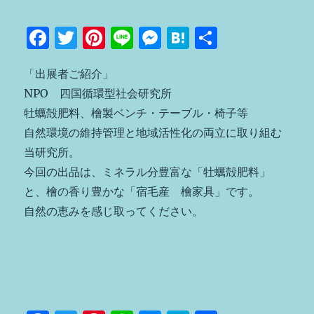
F
T
Pi
Li
M
H
共
a
w
n
n
e
at
有
「出展者ご紹介」
c
it
te
e
ss
e
NPO 四国循環型社会研究所
e
te
re
e
n
牡蠣殻肥料、檜製ベンチ・テーブル・椅子等
b
r
st
n
a
自然環境の維持管理と地域活性化の両立に取り組む
o
g
当研究所。
o
er
今回の出品は、ミネラル分豊富な「牡蠣殻肥料」
k
と、檜の香り豊かな「宿毛産 檜家具」です。
自然の恵みを感じ取ってください。