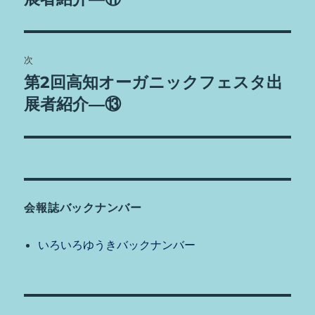
ナ
投
ビ
稿:
ゲ
次
第2回高知オーガニックフェスタ出
次
ー
の
展者紹介―⑬
シ
投
稿:
ョ
ン
会報誌バックナンバー
いろいろゆうきバックナンバー