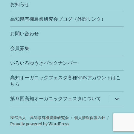
ニ
お知らせ
ュ
ー
を
高知県有機農業研究会ブログ（外部リンク）
展
開
お問い合わせ
会員募集
いろいろゆうきバックナンバー
高知オーガニックフェスタ各種SNSアカウントはこ
ちら
サ
第９回高知オーガニックフェスタについて
ブ
メ
ニ
ュ
NPO法人 高知県有機農業研究会
個人情報保護方針
ー
Proudly powered by WordPress
を
展