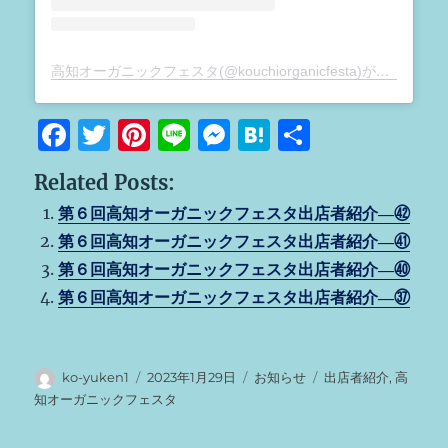
高知オーガニックフェスタ(@kouchiorganicfesta)がシェアした投稿
F
T
Pi
Li
M
H
共
a
w
n
n
e
at
有
Related Posts:
c
it
te
e
ss
e
第６回高知オーガニックフェスタ出店者紹介―㊷
e
te
re
e
n
第６回高知オーガニックフェスタ出店者紹介―㊶
b
r
st
n
a
第６回高知オーガニックフェスタ出店者紹介―㊵
o
g
第６回高知オーガニックフェスタ出店者紹介―㊲
o
er
k
投
投
カ
タ
ko-yuken1
2023年1月29日
お知らせ
出店者紹介
,
高
稿
稿
テ
グ
知オーガニックフェスタ
者
日:
ゴ
リ