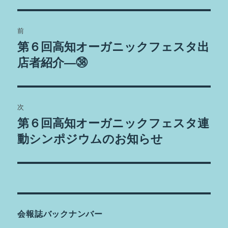
ー
投
前
稿
第６回高知オーガニックフェスタ出
前
の
店者紹介―㊳
ナ
投
ビ
稿:
ゲ
次
第６回高知オーガニックフェスタ連
次
ー
の
動シンポジウムのお知らせ
シ
投
稿:
ョ
ン
会報誌バックナンバー