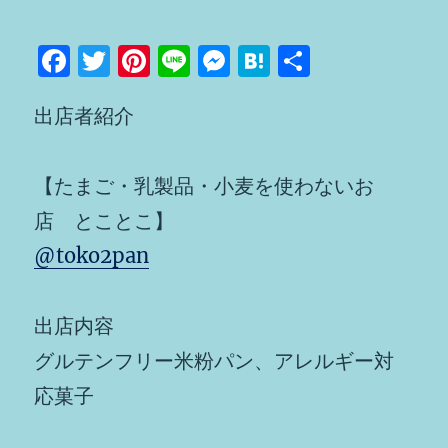
F
T
Pi
Li
M
H
共
a
w
n
n
e
at
有
出店者紹介
c
it
te
e
ss
e
e
te
re
e
n
b
r
st
n
a
【たまご・乳製品・小麦を使わないお
o
g
店 とことこ】
o
er
@toko2pan
k
出店内容
グルテンフリー米粉パン、アレルギー対
応菓子