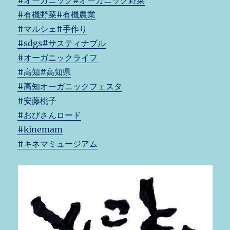
#有機野菜
#有機農業
#マルシェ
#手作り
#sdgs
#サスティナブル
#オーガニックライフ
#高知
#高知県
#高知オーガニックフェスタ
#安藤桃子
#おびさんロード
#kinemam
#キネマミュージアム