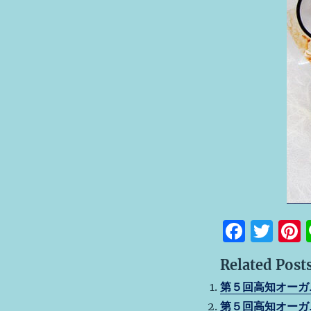
F
T
a
w
Related Posts
c
it
t
第５回高知オーガ
e
te
第５回高知オーガ