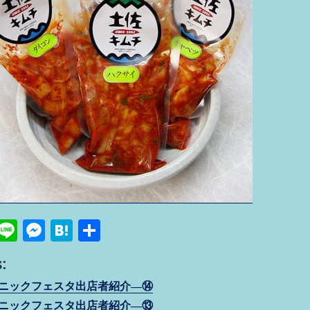
Pi
Li
M
H
共
n
n
e
at
有
:
e
e
ss
e
ニックフェスタ出店者紹介―⑭
re
e
n
ニックフェスタ出店者紹介―⑬