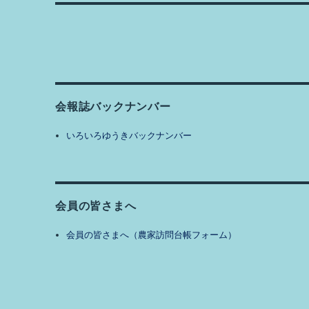
投
シ
稿:
ョ
ン
会報誌バックナンバー
いろいろゆうきバックナンバー
会員の皆さまへ
会員の皆さまへ（農家訪問台帳フォーム）