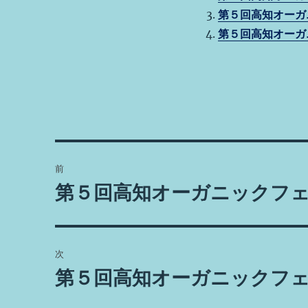
b
r
s
第５回高知オーガ
o
第５回高知オーガ
o
k
投
前
稿
第５回高知オーガニックフ
前
の
ナ
投
ビ
稿:
次
ゲ
第５回高知オーガニックフ
次
の
ー