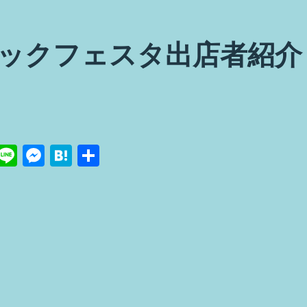
ックフェスタ出店者紹介
Pi
Li
M
H
共
n
n
e
at
有
e
e
ss
e
re
e
n
t
n
a
g
er