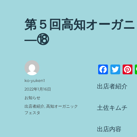
第５回高知オーガニ
―⑱
F
T
a
w
投
ko-yuken1
出店者紹介
c
it
t
稿
投
2022年1月16日
者
稿
e
te
カ
お知らせ
日:
テ
b
r
s
タ
出店者紹介
,
高知オーガニック
土佐キムチ
ゴ
グ
フェスタ
o
リ
ー
o
出店内容