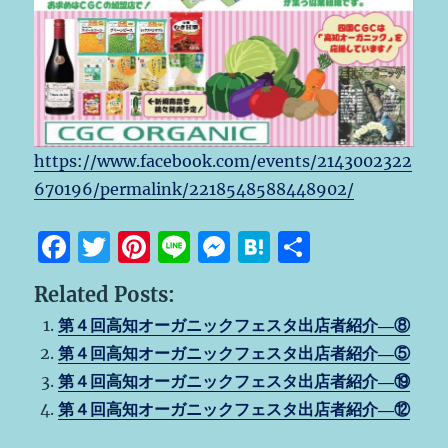
https://www.facebook.com/events/2143002322
670196/permalink/2218548588448902/
F
T
Pi
Li
M
H
共
a
w
n
n
e
at
有
Related Posts:
c
it
te
e
ss
e
第４回高知オーガニックフェスタ出店者紹介―⑧
e
te
re
e
n
第４回高知オーガニックフェスタ出店者紹介―⑤
b
r
st
n
a
第４回高知オーガニックフェスタ出店者紹介―⑲
o
g
第４回高知オーガニックフェスタ出店者紹介―⑫
o
er