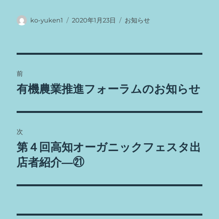
k
投
投
カ
ko-yuken1
2020年1月23日
お知らせ
稿
稿
テ
者
日:
ゴ
リ
ー
投
前
稿
有機農業推進フォーラムのお知らせ
前
の
ナ
投
ビ
稿:
次
ゲ
第４回高知オーガニックフェスタ出
次
の
店者紹介―㉑
ー
投
シ
稿:
ョ