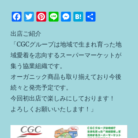
F
T
Pi
Li
M
H
共
a
w
n
n
e
at
有
出店ご紹介
c
it
te
e
ss
e
e
te
re
e
n
「CGCグループは地域で生まれ育った地
b
r
st
n
a
域愛着を志向するスーパーマーケットが
o
g
集う協業組織です。
o
er
オーガニック商品も取り揃えており今後
k
続々と発売予定です。
今回初出店で楽しみにしております！
よろしくお願いいたします！」