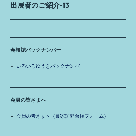
の
出展者のご紹介-13
シ
投
稿:
ョ
ン
会報誌バックナンバー
いろいろゆうきバックナンバー
会員の皆さまへ
会員の皆さまへ（農家訪問台帳フォーム）