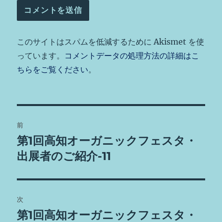
このサイトはスパムを低減するために Akismet を使
っています。
コメントデータの処理方法の詳細はこ
ちらをご覧ください
。
投
前
稿
第1回高知オーガニックフェスタ・
前
の
出展者のご紹介-11
ナ
投
ビ
稿:
ゲ
次
第1回高知オーガニックフェスタ・
次
ー