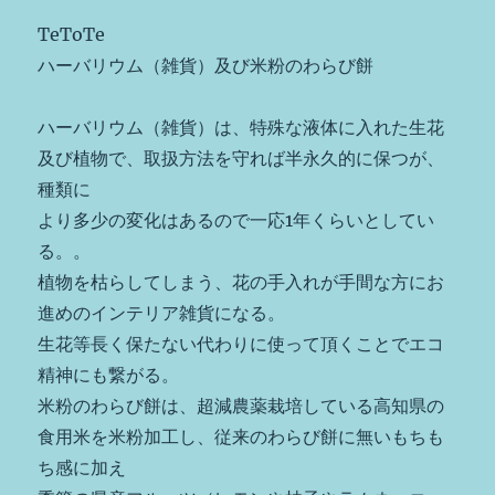
e
te
re
e
n
TeToTe
b
r
st
n
a
ハーバリウム（雑貨）及び米粉のわらび餅
o
g
o
er
ハーバリウム（雑貨）は、特殊な液体に入れた生花
k
及び植物で、取扱方法を守れば半永久的に保つが、
種類に
より多少の変化はあるので一応1年くらいとしてい
る。。
植物を枯らしてしまう、花の手入れが手間な方にお
進めのインテリア雑貨になる。
生花等長く保たない代わりに使って頂くことでエコ
精神にも繋がる。
米粉のわらび餅は、超減農薬栽培している高知県の
食用米を米粉加工し、従来のわらび餅に無いもちも
ち感に加え