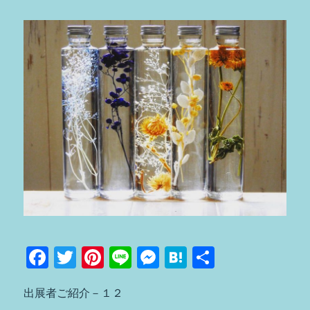
F
T
Pi
Li
M
H
共
a
w
n
n
e
at
有
出展者ご紹介－１２
c
it
te
e
ss
e