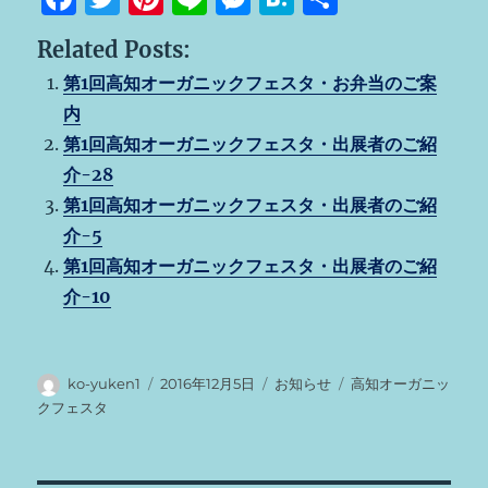
a
w
n
n
e
at
有
Related Posts:
c
it
te
e
ss
e
第1回高知オーガニックフェスタ・お弁当のご案
e
te
re
e
n
内
b
r
st
n
a
第1回高知オーガニックフェスタ・出展者のご紹
o
g
介-28
o
er
第1回高知オーガニックフェスタ・出展者のご紹
k
介-5
第1回高知オーガニックフェスタ・出展者のご紹
介-10
投
投
カ
タ
ko-yuken1
2016年12月5日
お知らせ
高知オーガニッ
稿
稿
テ
グ
クフェスタ
者
日:
ゴ
リ
ー