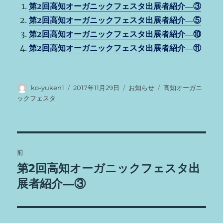
第2回高知オーガニックフェスタ出展者紹介―③
e
te
re
e
n
第2回高知オーガニックフェスタ出展者紹介―⑤
b
r
st
n
a
第2回高知オーガニックフェスタ出展者紹介―⑩
o
g
第2回高知オーガニックフェスタ出展者紹介―⑪
o
er
k
投
投
カ
タ
ko-yuken1
2017年11月29日
お知らせ
高知オーガニ
稿
稿
テ
グ
ックフェスタ
者
日:
ゴ
リ
ー
投
前
稿
第2回高知オーガニックフェスタ出
前
の
展者紹介―③
ナ
投
ビ
稿: