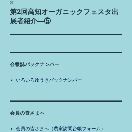
ゲ
次
第2回高知オーガニックフェスタ出
次
ー
の
展者紹介―⑤
シ
投
稿:
ョ
ン
会報誌バックナンバー
いろいろゆうきバックナンバー
会員の皆さまへ
会員の皆さまへ（農家訪問台帳フォーム）