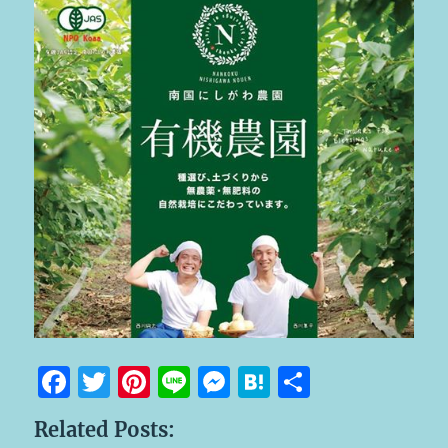
F
T
Pi
Li
M
H
共
a
w
n
n
e
at
有
Related Posts:
c
it
te
e
ss
e