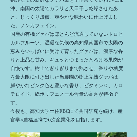
浄、南国の太陽でカラリと天日干し乾燥させたあ
と、じっくり焙煎。爽やかな味わいに仕上げまし
た。ノンカフェイン。
国産の有機グァバはほとんど流通していないトロピ
カルフルーツ。温暖な気候の高知県南国市で太陽の
恵みをいっぱいに受けて育ったグァバは、濃厚な香
りと上品な甘み、ギュッとつまったとろける果肉が
自慢です。樹上でぎりぎりまで熟させ、香りや糖度
を最大限に引き出した当農園の樹上完熟グァバは、
鮮やかなピンク色と豊かな香り、ビタミンＣ、カロ
テロイド、総ポリフェノール含量の高さが特徴で
す。
今後も、高知大学土佐FBCにて共同研究を続け、産
官学×農福連携で6次産業化を目指します。