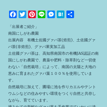
F
T
Pi
Li
M
H
共
a
w
n
n
e
at
有
「出展者ご紹介」
c
it
te
e
ss
e
南国にしがわ農園
e
te
re
e
n
出展内容 有機土佐國グァバ茶(焙煎)、土佐國グァ
b
r
st
n
a
バ茶(非焙煎)、グァバ果実加工品
o
g
土佐國グァバ茶は、高知県南国市の有機JAS認証の南
o
er
国にしがわ農園で、農薬や肥料・除草剤など一切使
k
わない「自然栽培」によって、南国の太陽と大地の
恵みに育まれたグァバ葉１００％を使用していま
す。
自然栽培に加えて、圃場に池を作りカエルやテント
ウムシなどの住みやすい環境をつくり自然と共存し
ながら、育てています。
摘みたての新鮮なグァバ葉を手作業でていねいに洗