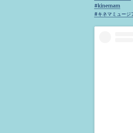
#kinemam
#キネマミュージ