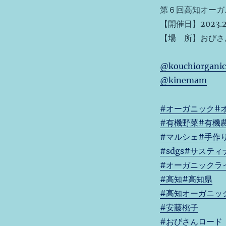
第６回高知オーガ
【開催日】2023.2
【場 所】おびさ
@kouchiorganic
@kinemam
#オーガニック
#
#有機野菜
#有機
#マルシェ
#手作
#sdgs
#サスティ
#オーガニックラ
#高知
#高知県
#高知オーガニッ
#安藤桃子
#おびさんロード