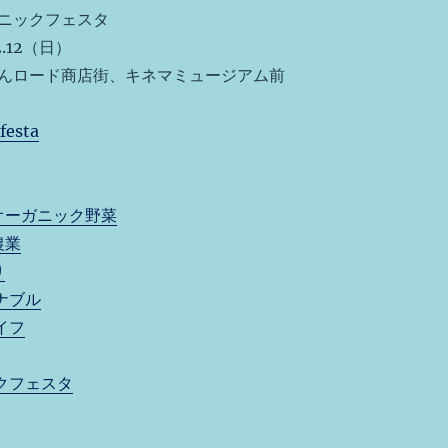
ニックフェスタ
.12（日）
んロード商店街、キネマミュージアム前
festa
オーガニック野菜
農業
り
ナブル
イフ
クフェスタ