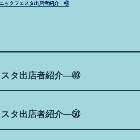
g
ニックフェスタ出店者紹介―㊼
er
ェスタ出店者紹介―㊾
ェスタ出店者紹介―㊿