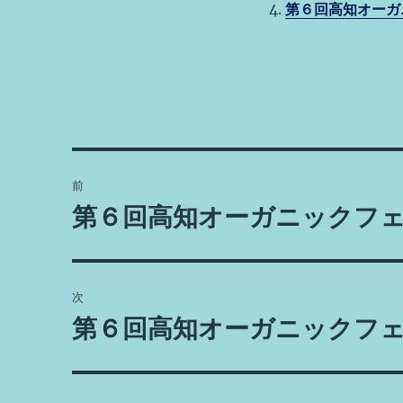
o
第６回高知オーガ
o
k
投
前
稿
第６回高知オーガニックフ
前
の
ナ
投
ビ
稿:
次
ゲ
第６回高知オーガニックフ
次
の
ー
投
シ
稿: