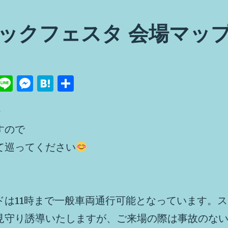
ックフェスタ 会場マッ
Pi
Li
M
H
共
n
n
e
at
有
︎
e
e
ss
e
re
e
n
すので
t
n
a
て巡ってください
g
er
ドは11時まで一般車両通行可能となっています。ス
見守り誘導いたしますが、ご来場の際は事故のな