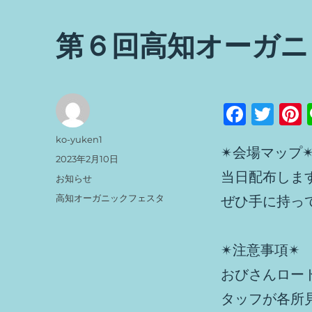
第６回高知オーガニ
F
T
a
w
投
ko-yuken1
✴︎会場マップ✴
c
it
t
稿
投
2023年2月10日
者
稿
e
te
当日配布しま
カ
お知らせ
日:
テ
b
r
s
タ
高知オーガニックフェスタ
ぜひ手に持っ
ゴ
グ
o
リ
ー
o
✴︎注意事項✴︎
k
おびさんロー
タッフが各所