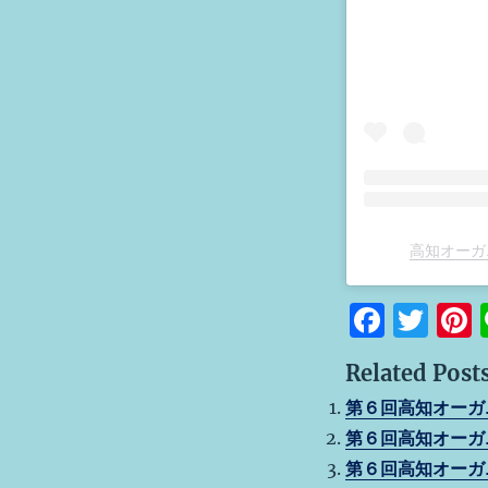
高知オーガニ
F
T
a
w
Related Posts
c
it
t
第６回高知オーガ
e
te
第６回高知オーガ
b
r
s
第６回高知オーガ