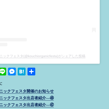
ックフェスタ(@kouchiorganicfesta)がシェアした投稿
Pi
Li
M
H
共
n
n
e
at
有
:
e
e
ss
e
ニックフェスタ開催のお知らせ
re
e
n
ニックフェスタ出店者紹介―㊽
t
n
a
ニックフェスタ出店者紹介―㊷