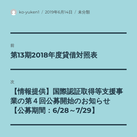
投
投
カ
ko-yuken1
2019年6月14日
未分類
稿
稿
テ
者
日:
ゴ
リ
ー
投
前
稿
第13期2018年度貸借対照表
前
の
ナ
投
ビ
稿:
次
ゲ
【情報提供】国際認証取得等支援事
次
の
業の第４回公募開始のお知らせ
ー
投
【公募期間：6/28～7/29】
シ
稿:
ョ