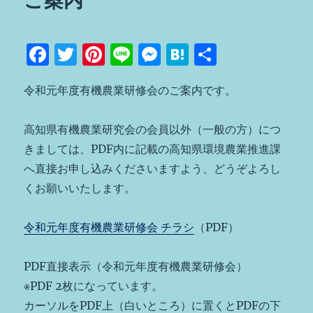
ご案内
F
T
Pi
Li
M
H
共
a
w
n
n
e
at
有
令和元年度有機農業研修会のご案内です。
c
it
te
e
ss
e
e
te
re
e
n
高知県有機農業研究会の会員以外（一般の方）につ
b
r
st
n
a
きましては、PDF内に記載の高知県環境農業推進課
o
g
へ直接お申し込みくださいますよう、どうぞよろし
o
er
くお願いいたします。
k
令和元年度有機農業研修会 チラシ
（PDF）
PDF直接表示（令和元年度有機農業研修会）
※PDF 2枚になっています。
カーソルをPDF上（白いところ）に置くとPDFの下