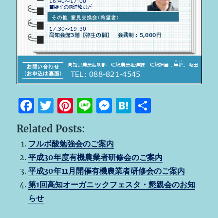
F
T
Pi
Li
M
H
共
a
w
n
n
e
at
有
Related Posts:
c
it
te
e
ss
e
フルボ酸勉強会のご案内
e
te
re
e
n
平成30年度有機農業者研修会のご案内
b
r
st
n
a
平成30年11月開催有機農業者研修会のご案内
o
g
第1回高知オーガニックフェスタ・懇親会のお知
o
er
らせ
k