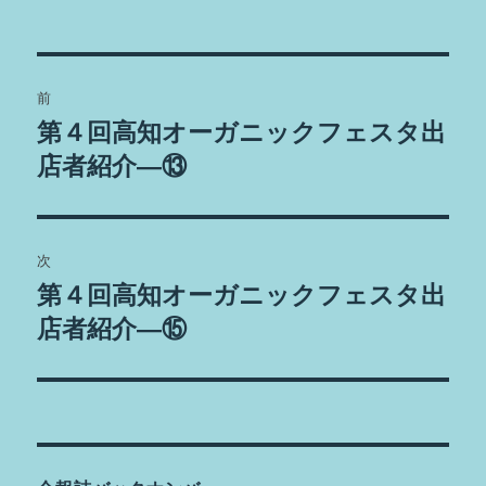
稿
稿
テ
者
日:
ゴ
リ
ー
投
前
稿
第４回高知オーガニックフェスタ出
前
の
店者紹介―⑬
ナ
投
ビ
稿:
ゲ
次
第４回高知オーガニックフェスタ出
次
ー
の
店者紹介―⑮
シ
投
稿:
ョ
ン