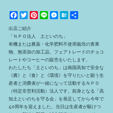
F
T
Pi
Li
M
H
共
a
w
n
n
e
at
有
出店ご紹介
c
it
te
e
ss
e
「ＮＰＯ法人 土といのち」
e
te
re
e
n
有機または農薬・化学肥料不使用栽培の青果
b
r
st
n
a
物、無添加の加工品、フェアトレードのチョコ
o
g
レートやコーヒーの販売をいたします。
o
er
わたしたち「土といのち」は南国高知で安全な
k
《農》と《食》と《環境》を守りたいと願う生
産者と消費者が一緒になって活動するＮＰＯ
（特定非営利活動）法人です。前身となる「高
知土といのちを守る会」を発足してから今年で
40周年を迎えました。当日は生産者が駆けつ