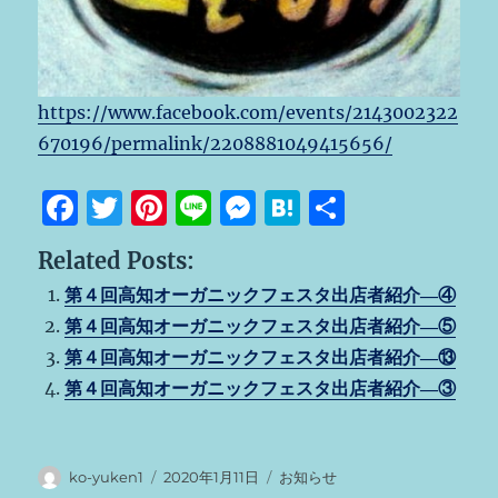
https://www.facebook.com/events/2143002322
670196/permalink/2208881049415656/
F
T
Pi
Li
M
H
共
a
w
n
n
e
at
有
Related Posts:
c
it
te
e
ss
e
第４回高知オーガニックフェスタ出店者紹介―④
e
te
re
e
n
第４回高知オーガニックフェスタ出店者紹介―⑤
b
r
st
n
a
第４回高知オーガニックフェスタ出店者紹介―⑬
o
g
第４回高知オーガニックフェスタ出店者紹介―③
o
er
k
投
投
カ
ko-yuken1
2020年1月11日
お知らせ